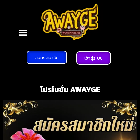
สมัครสมาชิก
เข้าสู่ระบบ
โปรโมชั่น AWAYGE