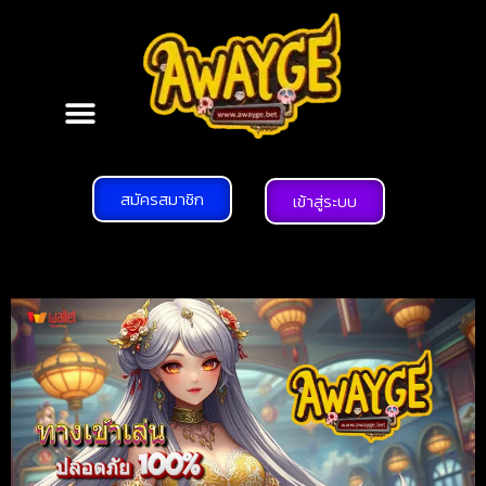
สมัครสมาชิก
เข้าสู่ระบบ