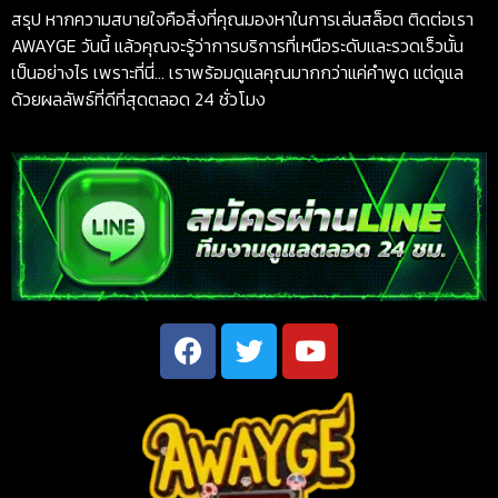
สรุป หากความสบายใจคือสิ่งที่คุณมองหาในการเล่นสล็อต ติดต่อเรา
AWAYGE วันนี้ แล้วคุณจะรู้ว่าการบริการที่เหนือระดับและรวดเร็วนั้น
เป็นอย่างไร เพราะที่นี่… เราพร้อมดูแลคุณมากกว่าแค่คำพูด แต่ดูแล
ด้วยผลลัพธ์ที่ดีที่สุดตลอด 24 ชั่วโมง