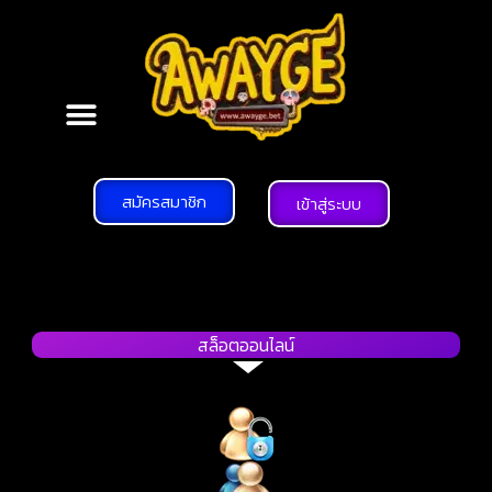
สมัครสมาชิก
เข้าสู่ระบบ
สล็อตออนไลน์